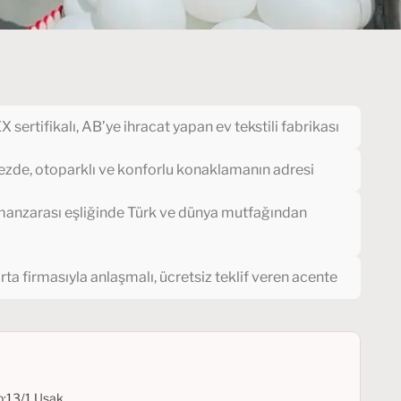
ertifikalı, AB’ye ihracat yapan ev tekstili fabrikası
de, otoparklı ve konforlu konaklamanın adresi
manzarası eşliğinde Türk ve dünya mutfağından
ta firmasıyla anlaşmalı, ücretsiz teklif veren acente
o:13/1 Uşak