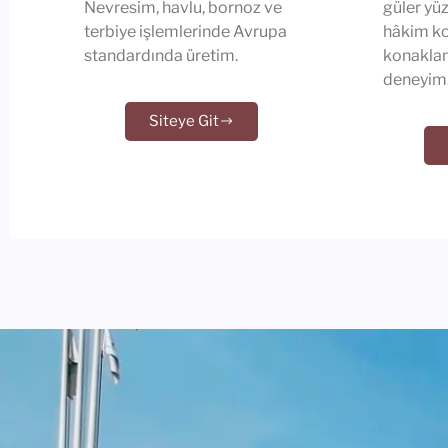
Nevresim, havlu, bornoz ve
güler yüz
terbiye işlemlerinde Avrupa
hâkim k
standardında üretim.
konaklam
deneyim
Siteye Git