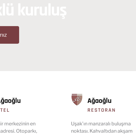
klü kuruluş
mız
Ağaoğlu
Ağaoğlu
TEL
RESTORAN
ir merkezinin en
Uşak’ın manzaralı buluşma
adresi. Otoparkı,
noktası. Kahvaltıdan akşam