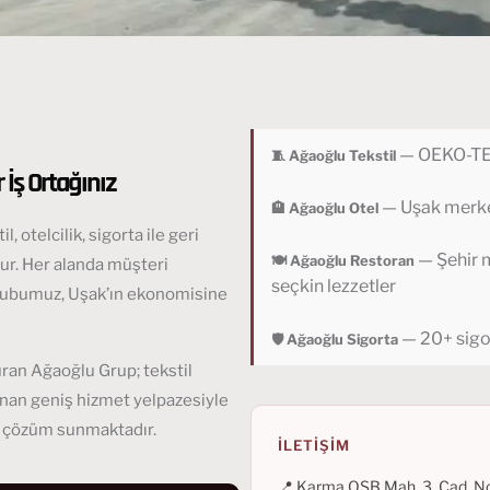
— OEKO-TEX s
🧵 Ağaoğlu Tekstil
 İş Ortağınız
— Uşak merkez
🏨 Ağaoğlu Otel
 otelcilik, sigorta ile geri
— Şehir 
🍽️ Ağaoğlu Restoran
ur. Her alanda müşteri
seçkin lezzetler
grubumuz, Uşak’ın ekonomisine
— 20+ sigor
🛡️ Ağaoğlu Sigorta
uran Ağaoğlu Grup; tekstil
nan geniş hizmet yelpazesiyle
a çözüm sunmaktadır.
İLETIŞIM
📍 Karma OSB Mah. 3. Cad. N