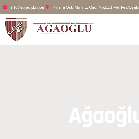
info@agaoglu.com
Karma Osb Mah. 3. Cad. No:13/1 Merkez/Uşak
Ağaoğl