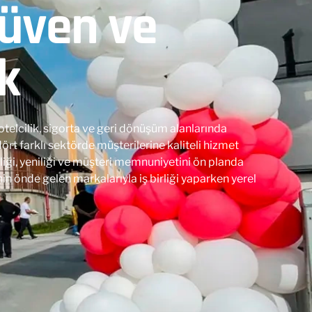
Güven ve
ik
otelcilik, sigorta ve geri dönüşüm alanlarında
rt farklı sektörde müşterilerine kaliteli hizmet
liği, yeniliği ve müşteri memnuniyetini ön planda
in önde gelen markalarıyla iş birliği yaparken yerel