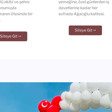
lü ekibi ve şehre
yemeğine, özel günlerden iş
onumuyla
davetlerine kadar her
anın ötesinde bir
sofrada Ağaoğlu kalitesi.
.
Siteye Git
Siteye Git