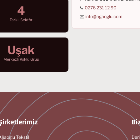
4
📞
0276 231 12 90
✉️
info@agaoglu.com
Farklı Sektör
Uşak
Merkezli Köklü Grup
Şirketlerimiz
Bi
Ağaoğlu Tekstil
Deri