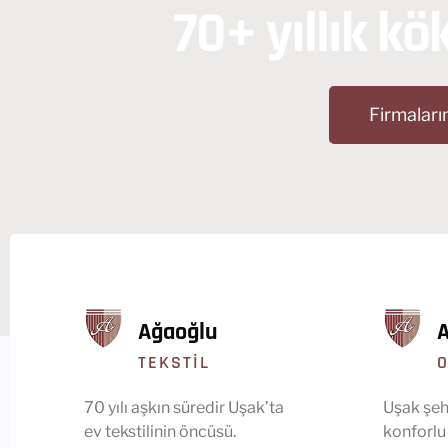
70+ yıllık kö
Firmaları
Ağaoğlu
TEKSTIL
O
70 yılı aşkın süredir Uşak’ta
Uşak şeh
ev tekstilinin öncüsü.
konforlu 