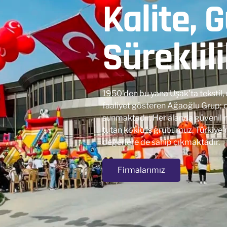
Kalite, 
Süreklil
1950'den bu yana Uşak'ta tekstil, 
faaliyet gösteren Ağaoğlu Grup; dö
sunmaktadır. Her alanda güvenilir
tutan köklü iş grubumuz, Türkiye'n
değerlere de sahip çıkmaktadır.
Firmalarımız