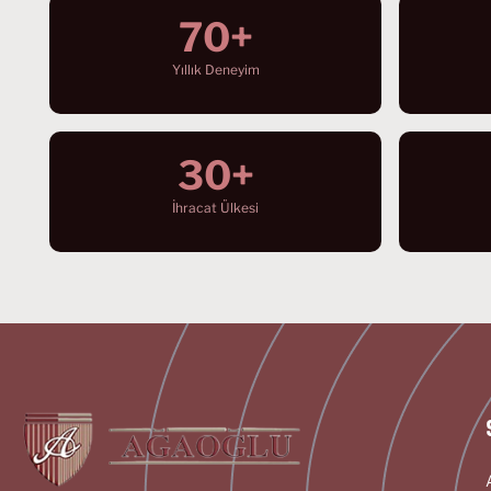
70+
Yıllık Deneyim
30+
İhracat Ülkesi